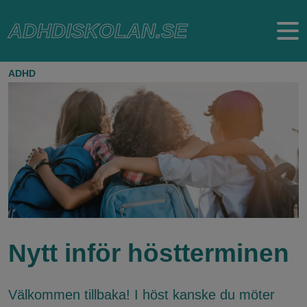
Hoppa
ADHDISKOLAN.SE
till
huvudinnehåll
ADHD
Nytt inför höstterminen
Välkommen tillbaka! I höst kanske du möter