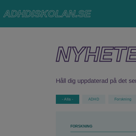
Hoppa
ADHDISKOLAN.SE
till
huvudinnehåll
NYHET
Håll dig uppdaterad på det s
- Alla -
ADHD
Forskning
FORSKNING