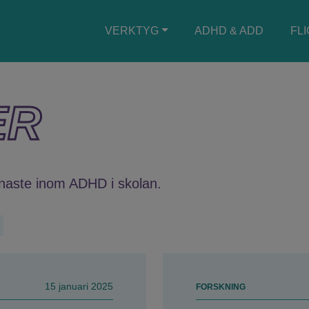
VERKTYG
ADHD & ADD
FL
Main
navigation
ER
enaste inom ADHD i skolan.
15 januari 2025
FORSKNING