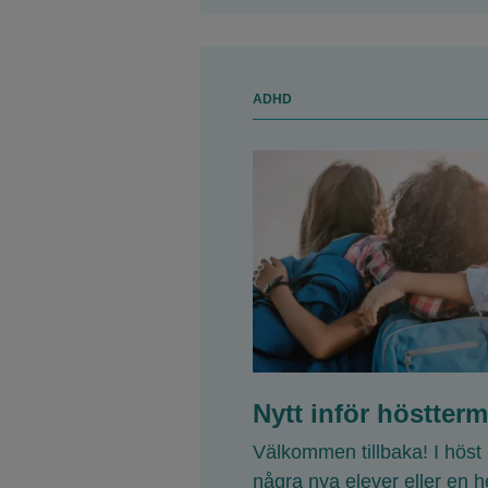
ADHD
Nytt inför höstter
Välkommen tillbaka! I höst
några nya elever eller en h