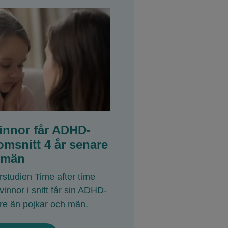
vinnor får ADHD-
omsnitt 4 år senare
 män
studien Time after time
kvinnor i snitt får sin ADHD-
are än pojkar och män.