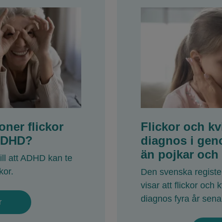
ner flickor
Flickor och k
ADHD?
diagnos i gen
än pojkar och
till att ADHD kan te
kor.
Den svenska register
visar att flickor och 
diagnos fyra år sen
r