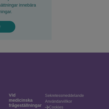
sättningar innebära
ningar.
r
Vid
Sekretessmeddelande
medicinska
Användarvillkor
frågeställningar
Cookies