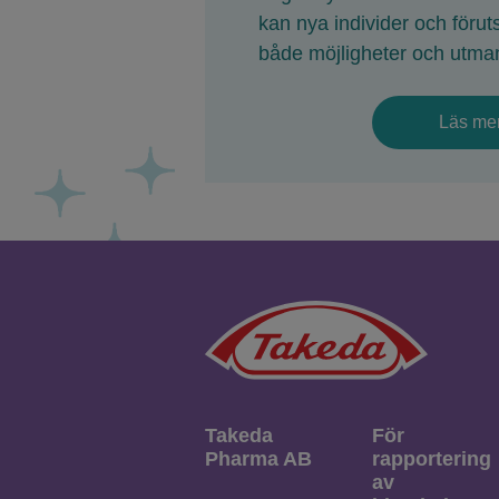
kan nya individer och förut
både möjligheter och utma
Läs me
Takeda
För
Pharma AB
rapportering
av